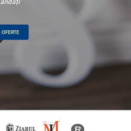
andați
!
3 OFERTE