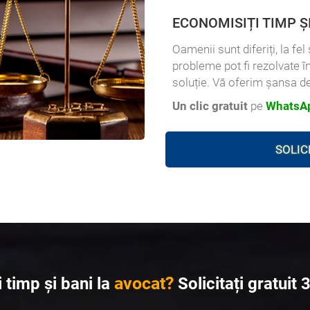
ECONOMISIȚI TIMP Ș
Oamenii sunt diferiți, la fe
probleme pot fi rezolvate î
soluție. Vă oferim șansa de
Un clic gratuit
pe
WhatsAp
SOLIC
avocat?
 timp și bani la
Solicitați gratuit 