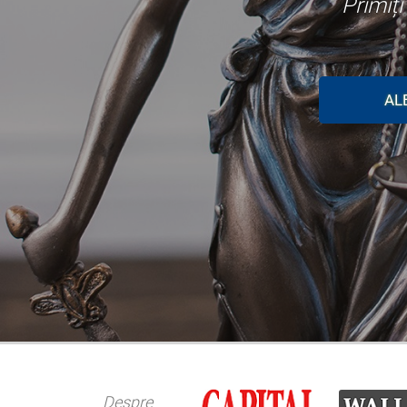
Primiț
AL
Despre