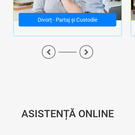
Divorț - Partaj și Custodie
<
>
te - Experți în Despăgubiri Victime - Avocat despagubiri si daune accidente rutiere in strainatate - Despăg
ASISTENȚĂ ONLINE