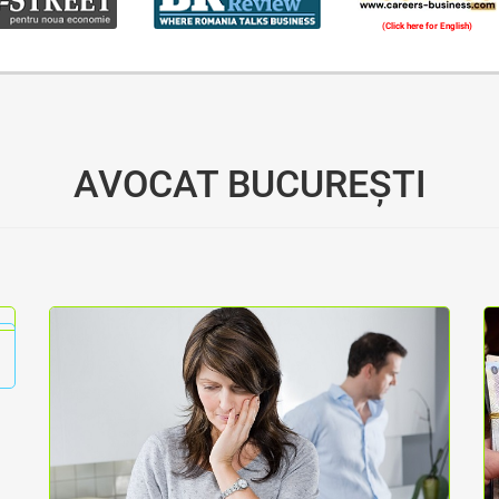
(Click here for English)
Oferim consultanță online gratuită și acces non-stop la specialiștii noștri. Solicitați gratuit 3 oferte și comparați prețul și serviciile înainte de a vă decide.
AVOCAT BUCUREȘTI