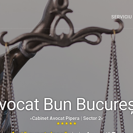
SERVICIU
vocat Bun Bucureș
»Cabinet Avocat Pipera | Sector 2«
★★★★★