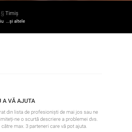
§
Timiș
iu
...și altele
 A VĂ AJUTA
at din lista de profesioniști de mai jos sau ne
rimiteți-ne o scurtă descriere a problemei dvs.
 către max. 3 parteneri care vă pot ajuta.