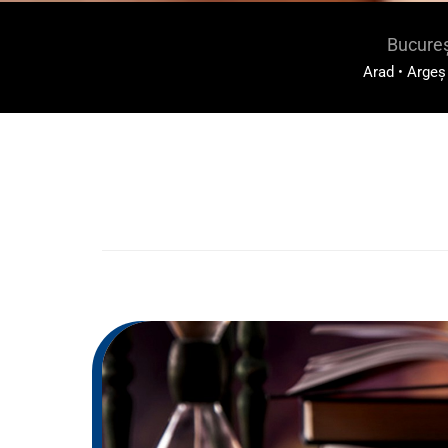
Bucureș
Arad
•
Argeș