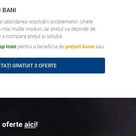
I BANI
l și abordarea rezolvării problemelor. Unele
n mai multe moduri, iar prețul va depinde de
 a compara prețul și soluția.
p icon
pentru a beneficia de
prețuri bune
sau:
ITAȚI GRATUIT 3 OFERTE
3 oferte
aici
!