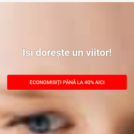
Își dorește un viitor!
ECONOMISIȚI PÂNĂ LA 40% AICI