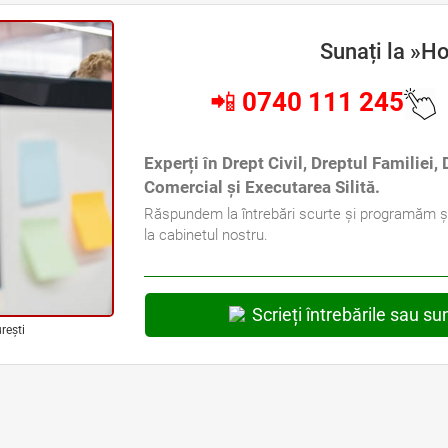
Sunați la »Ho
📲
0740 111 245
Experți în Drept Civil, Dreptul Familiei,
Comercial și Executarea Silită.
Răspundem la întrebări scurte și programăm ș
la cabinetul nostru.
Scrieți întrebările sau su
rești