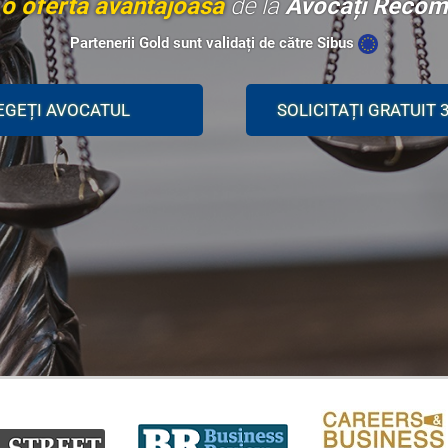
i
o ofertă avantajoasă
de la
Avocați Recom
Partenerii Gold sunt validați de către Sibus
EGEȚI AVOCATUL
SOLICITAȚI GRATUIT 