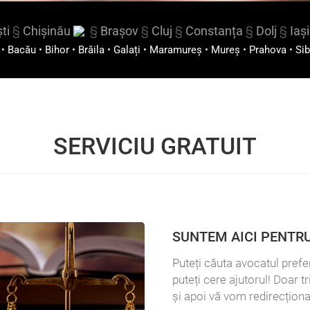
ti
§
Chișinău
§
Brașov
§
Cluj
§
Constanța
§
Dolj
§
Iași
•
Bacău
•
Bihor
•
Brăila
•
Galați
•
Maramureș
•
Mureș
•
Prahova
•
Sib
SERVICIU GRATUIT
SUNTEM AICI PENTRU
Puteți căuta avocatul prefer
puteți cere ajutorul! Doar t
și apoi vă vom redirecționa