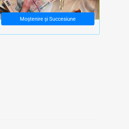
Moștenire și Succesiune
ubiri accidente rutiere cu deces