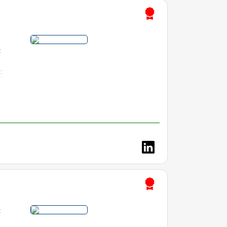
:
:
: