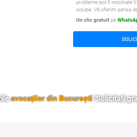
probleme pot fi rezolvate î
soluție. Vă oferim șansa de
Un clic gratuit
pe
WhatsAp
SOLIC
avocaților din București
rile
! Solicitați gr