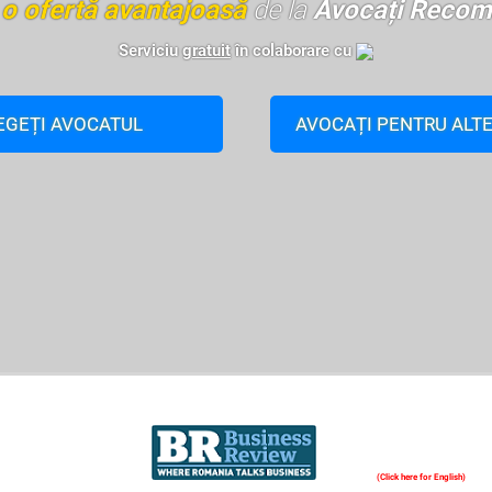
i
o ofertă avantajoasă
de la
Avocați Recom
Serviciu
gratuit
în colaborare cu
EGEȚI AVOCATUL
AVOCAȚI PENTRU ALTE
(Click here for English)