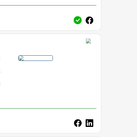
:
:
: