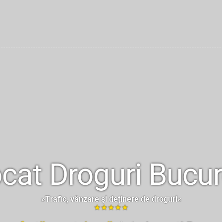
cat Droguri Bucur
»Trafic, vânzare și deținere de droguri«
★★★★★