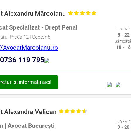
t Alexandru Mărcoianu
at Specializat - Drept Penal
Lun - Vin
8 - 22
tarul Preda 12 | Sector 5
Sâmbătă
//AvocatMarcoianu.ro
10 - 18
0736 119 795
rețuri și informații aici!
t Alexandra Velican
Lun - Vin
n | Avocat București
9 - 20