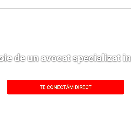
Oferim consultanță online gratuită și acces non-stop la specialiștii noștri. Solicitați gratuit 3 oferte și comparați prețul și serviciile înainte de a vă decide.
ie de un avocat specializat in 
TE CONECTĂM DIRECT