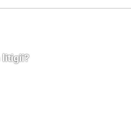
litigii?