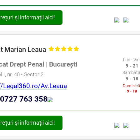
rețuri și informații aici!
t Marian Leaua
Lun - Vin
at Drept Penal | București
9 - 21
Sâmbătă
 I, nr. 40 • Sector 2
9 - 18
//Legal360.ro/Av.Leaua
Duminică
9 - 18
0727 763 358
rețuri și informații aici!