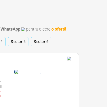
e
WhatsApp
pentru a cere
o ofertă
!
 4
Sector 5
Sector 6
:
:
il
:
l