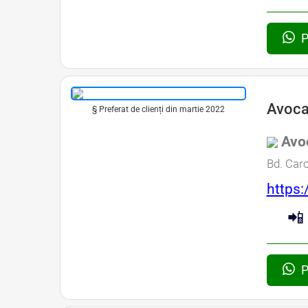
P
Avoca
§ Preferat de clienți din martie 2022
Avoc
Bd. Carol
https:
📲
P