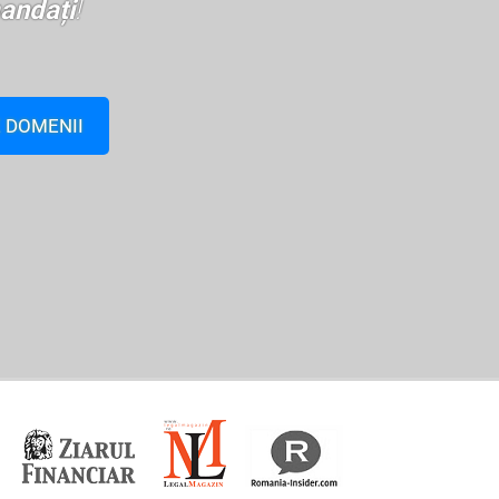
andați
!
 DOMENII