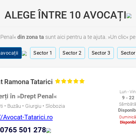
ALEGE ÎNTRE 10 AVOCAȚI
 Penal«
din zona ta
sunt aici pentru a te ajuta. »Un clic« p
 avocații
Sector 1
Sector 2
Sector 3
Sector
t Ramona Tatarici
Lun - Vin
rți în »Drept Penal«
9 - 22
Sâmbătă
i • Buzău • Giurgiu • Slobozia
Disponib
//Avocat-Tatarici.ro
Duminică
Disponibi
0765 501 278