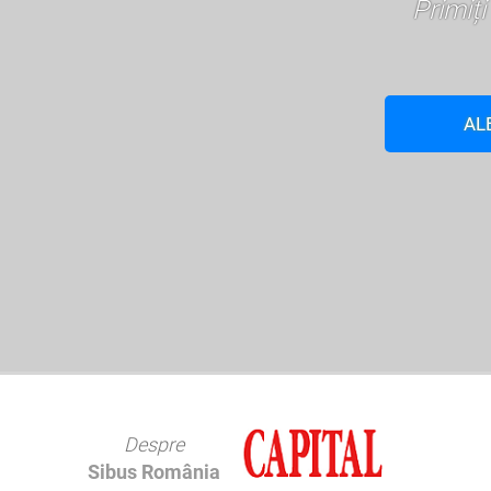
Primiț
AL
Despre
Sibus România