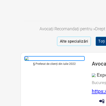
Avocați Recomandați pentru »Drept
Alte specializări
Toți
Avoca
§ Preferat de clienți din iulie 2022
Expe
Bucureșt
https:
📲