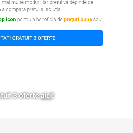
n mai multe moduri, iar prețul va depinde de
 a compara prețul și soluția.
p icon
pentru a beneficia de
prețuri bune
sau:
ITAȚI GRATUIT 3 OFERTE
atuit 3 oferte
aici
!