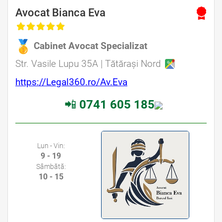
Avocat Bianca Eva
Cabinet Avocat Specializat
Str. Vasile Lupu 35A | Tătărași Nord
https://Legal360.ro/Av.Eva
📲
0741 605 185
Lun - Vin:
9 - 19
Sâmbătă:
10 - 15