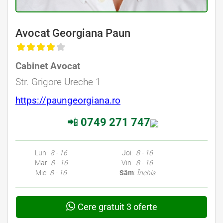
Avocat Georgiana Paun
Cabinet Avocat
Str. Grigore Ureche 1
https://paungeorgiana.ro
📲
0749 271 747
Lun:
8 - 16
Joi:
8 - 16
Mar:
8 - 16
Vin:
8 - 16
Mie:
8 - 16
Sâm
:
Închis
Cere gratuit 3 oferte