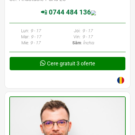
📲
0744 484 136
Lun:
9 - 17
Joi:
9 - 17
Mar:
9 - 17
Vin:
9 - 17
Mie:
9 - 17
Sâm
:
Închis
Cere gratuit 3 oferte