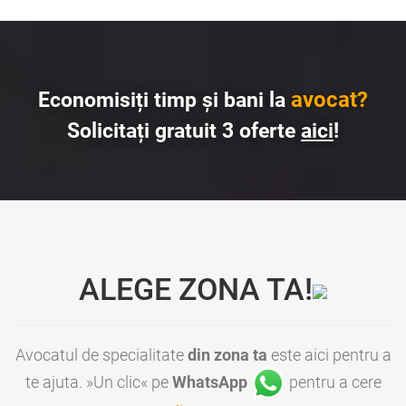
avocat?
Economisiți timp și bani la
Solicitați gratuit 3 oferte
aici
!
ALEGE ZONA TA!
Avocatul de specialitate
din zona ta
este aici pentru a
te ajuta. »Un clic« pe
WhatsApp
pentru a cere