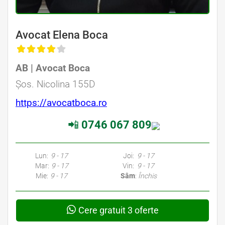
Avocat Elena Boca
AB | Avocat Boca
Șos. Nicolina 155D
https://avocatboca.ro
📲
0746 067 809
Lun:
9 - 17
Joi:
9 - 17
Mar:
9 - 17
Vin:
9 - 17
Mie:
9 - 17
Sâm
:
Închis
Cere gratuit 3 oferte