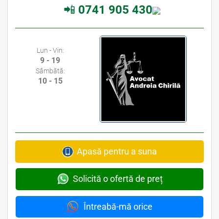
📲
0741 905 430
Lun - Vin:
9 - 19
Sâmbătă:
10 - 15
Apasă pentru a suna
Solicită o ofertă de preț
Întreabă-mă orice