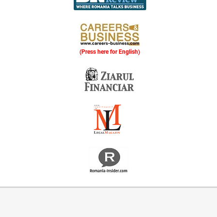
(Press here for English)
Oferim consultanță online gratuită și acces non-stop la specialiștii noștri. Solicitați gratuit 3 oferte și comparați prețul și serviciile înainte de a vă decide.