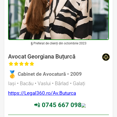
§ Preferat de clienți din octombrie 2023
Avocat Georgiana Buțurcă
Cabinet de Avocatură • 2009
Iași • Bacău • Vaslui • Bârlad • Galați
https://Legal360.ro/Av.Buturca
📲
0745 667 098