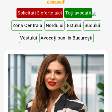
discount
!
Solicitați 3 oferte
aici
Toți avocații
Zona Centrală
Nordului
Estului
Sudului
Vestului
Avocați buni în București