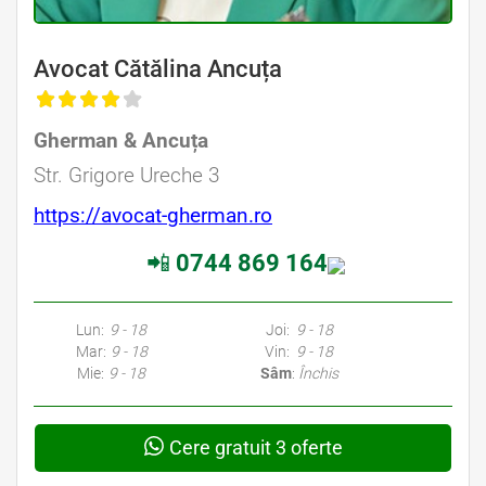
Avocat Cătălina Ancuța
Gherman & Ancuța
Str. Grigore Ureche 3
https://avocat-gherman.ro
📲
0744 869 164
Lun:
9 - 18
Joi:
9 - 18
Mar:
9 - 18
Vin:
9 - 18
Mie:
9 - 18
Sâm
:
Închis
Cere gratuit 3 oferte