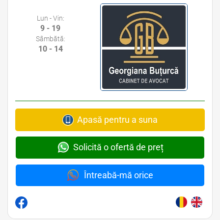
Lun - Vin:
9 - 19
Sâmbătă:
10 - 14
Apasă pentru a suna
Solicită o ofertă de preț
Întreabă-mă orice