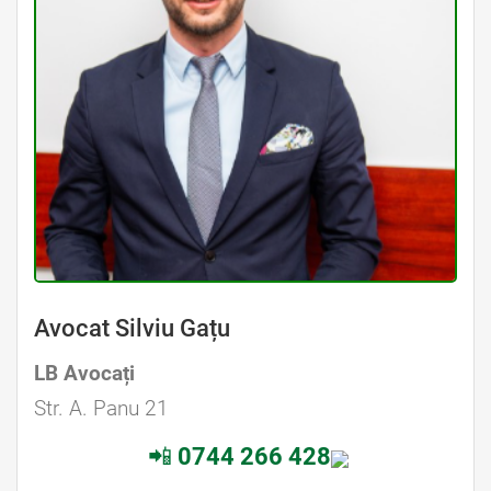
Avocat Silviu Gațu
LB Avocați
Str. A. Panu 21
📲
0744 266 428