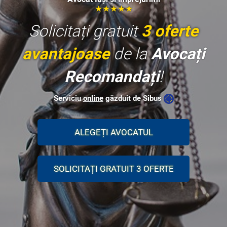
★★★★★
Solicitați gratuit
3 oferte
avantajoase
de la
Avocați
Recomandați
!
Serviciu
online
găzduit de Sibus
ALEGEȚI AVOCATUL
SOLICITAȚI GRATUIT 3 OFERTE