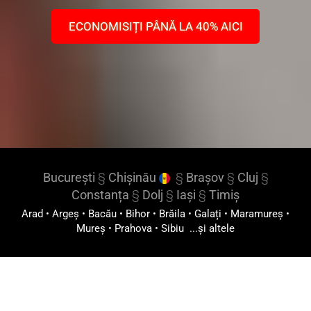
ECONOMISIȚI PÂNĂ LA 40% AICI
București
§
Chișinău
§
Brașov
§
Cluj
§
Constanța
§
Dolj
§
Iași
§
Timiș
Arad
•
Argeș
•
Bacău
•
Bihor
•
Brăila
•
Galați
•
Maramureș
•
Mureș
•
Prahova
•
Sibiu
...și altele