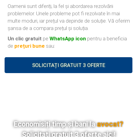
Oamenii sunt diferiți, la fel și abordarea rezolvării
problemelor. Unele probleme pot fi rezolvate în mai
multe moduri, iar prețul va depinde de soluție. Vă oferim
șansa de a compara prețul și soluția.
Un clic gratuit
pe
WhatsApp icon
pentru a beneficia
de
prețuri bune
sau:
SOLICITAȚI GRATUIT 3 OFERTE
avocat?
Economisiți timp și bani la
Solicitați gratuit 3 oferte
aici
!