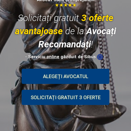
★★★★★
Solicitați gratuit
3 oferte
avantajoase
de la
Avocați
Recomandați
!
- Serviciu
online
găzduit de Sibus
-
ALEGEȚI AVOCATUL
SOLICITAȚI GRATUIT 3 OFERTE