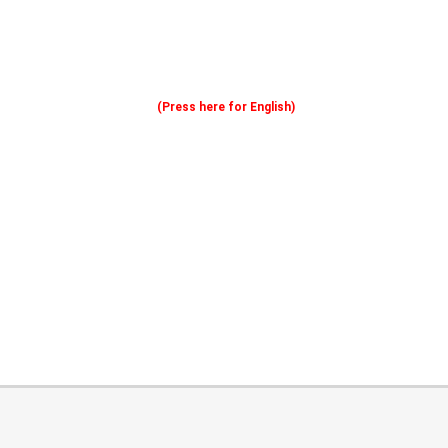
(Press here for English)
Oferim consultanță online gratuită și acces non-stop la specialiștii noștri. Solicitați gratuit 3 oferte și comparați prețul și serviciile înainte de a vă decide.