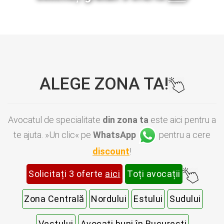
ALEGE ZONA TA!
Avocatul de specialitate
din zona ta
este aici pentru a
te ajuta. »Un clic« pe
WhatsApp
pentru a cere
discount
!
Solicitați 3 oferte
aici
Toți avocații
Zona Centrală
Nordului
Estului
Sudului