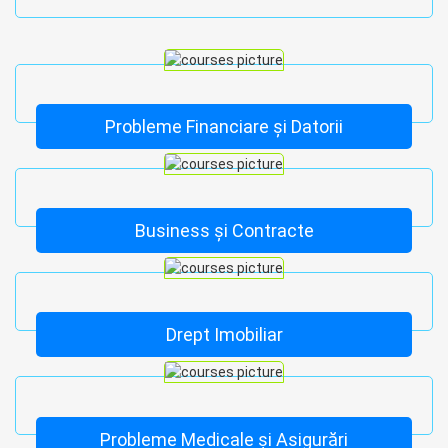
Probleme Financiare și Datorii
Business și Contracte
Drept Imobiliar
Probleme Medicale și Asigurări