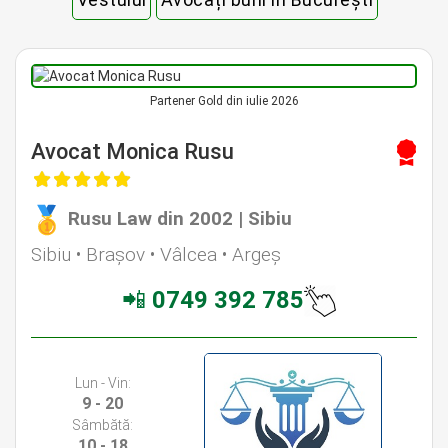
Vestului
Avocați buni în București
Partener Gold din iulie 2026
Avocat Monica Rusu
Rusu Law din 2002 | Sibiu
Sibiu • Brașov • Vâlcea • Argeș
📲
0749 392 785
Lun - Vin:
9 - 20
Sâmbătă:
10 - 18