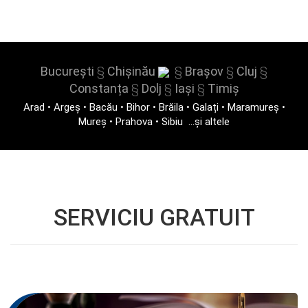
București
§
Chișinău
§
Brașov
§
Cluj
§
Constanța
§
Dolj
§
Iași
§
Timiș
Arad
•
Argeș
•
Bacău
•
Bihor
•
Brăila
•
Galați
•
Maramureș
•
Mureș
•
Prahova
•
Sibiu
...și altele
SERVICIU GRATUIT