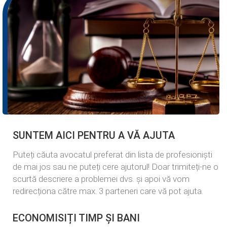
SUNTEM AICI PENTRU A VĂ AJUTA
Puteți căuta avocatul preferat din lista de profesioniști
de mai jos sau ne puteți cere ajutorul! Doar trimiteți-ne o
scurtă descriere a problemei dvs. și apoi vă vom
redirecționa către max. 3 parteneri care vă pot ajuta.
ECONOMISIȚI TIMP ȘI BANI