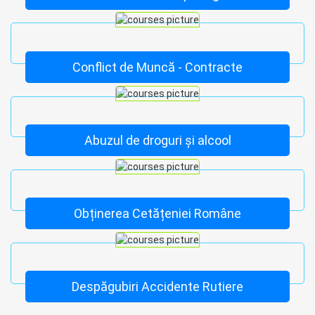
Conflict de Muncă - Contracte
Abuzul de droguri și alcool
Obținerea Cetățeniei Române
Despăgubiri Accidente Rutiere