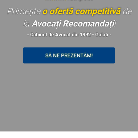
Primește
o ofertă competitivă
de
la
Avocați Recomandați
!
- Cabinet de Avocat din 1992 • Galați -
SĂ NE PREZENTĂM!