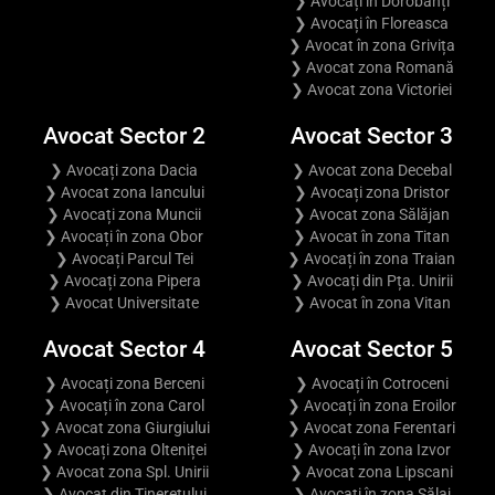
❯ Avocați în Dorobanți
❯ Avocați în Floreasca
❯ Avocat în zona Grivița
❯ Avocat zona Romană
❯ Avocat zona Victoriei
Avocat Sector 2
Avocat Sector 3
❯ Avocați zona Dacia
❯ Avocat zona Decebal
❯ Avocat zona Iancului
❯ Avocați zona Dristor
❯ Avocați zona Muncii
❯ Avocat zona Sălăjan
❯ Avocați în zona Obor
❯ Avocat în zona Titan
❯ Avocați Parcul Tei
❯ Avocați în zona Traian
❯ Avocați zona Pipera
❯ Avocați din Pța. Unirii
❯ Avocat Universitate
❯ Avocat în zona Vitan
Avocat Sector 4
Avocat Sector 5
❯ Avocați zona Berceni
❯ Avocați în Cotroceni
❯ Avocați în zona Carol
❯ Avocați în zona Eroilor
❯ Avocat zona Giurgiului
❯ Avocat zona Ferentari
❯ Avocați zona Olteniței
❯ Avocați în zona Izvor
❯ Avocat zona Spl. Unirii
❯ Avocat zona Lipscani
❯ Avocat din Tineretului
❯ Avocați în zona Sălaj