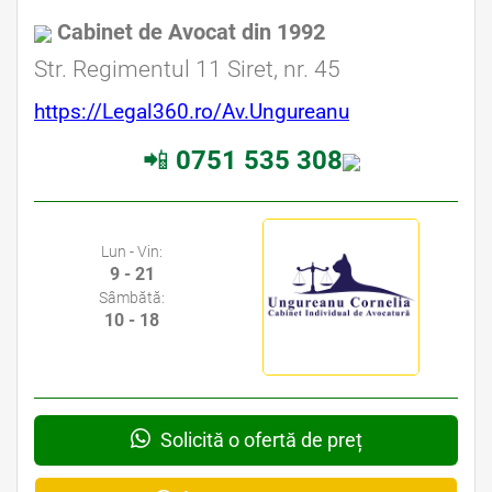
Cabinet de Avocat din 1992
Str. Regimentul 11 Siret, nr. 45
https://Legal360.ro/Av.Ungureanu
📲
0751 535 308
Lun - Vin:
9 - 21
Sâmbătă:
10 - 18
Solicită o ofertă de preț