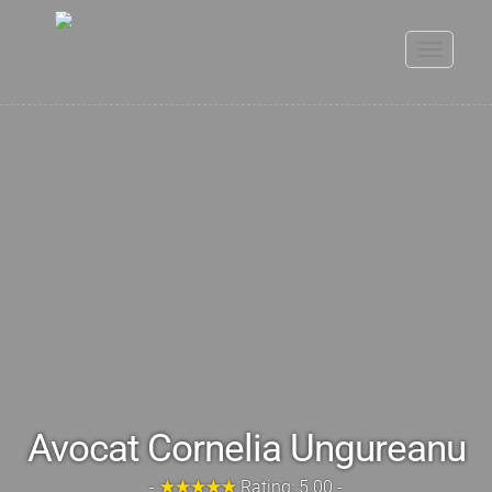
Toggle
navigati
Avocat Cornelia Ungureanu
-
★★★★★
Rating: 5.00 -