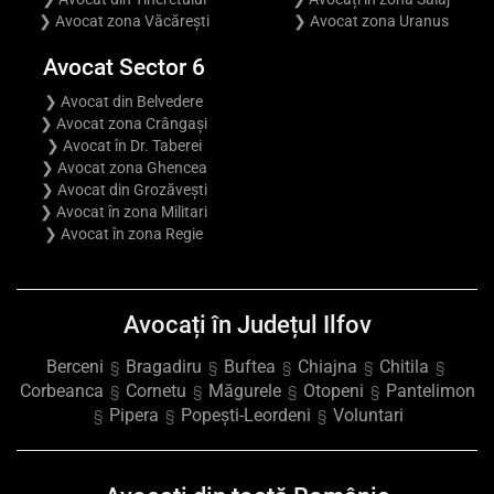
❯ Avocat zona Văcărești
❯ Avocat zona Uranus
Avocat Sector 6
❯ Avocat din Belvedere
❯ Avocat zona Crângași
❯ Avocat în Dr. Taberei
❯ Avocat zona Ghencea
❯ Avocat din Grozăvești
❯ Avocat în zona Militari
❯ Avocat în zona Regie
Avocați în Județul Ilfov
Berceni
Bragadiru
Buftea
Chiajna
Chitila
§
§
§
§
§
Corbeanca
Cornetu
Măgurele
Otopeni
Pantelimon
§
§
§
§
Pipera
Popești-Leordeni
Voluntari
§
§
§