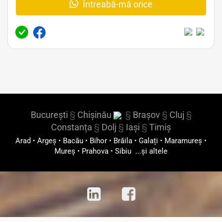
Întreabă-mă orice
București
§
Chișinău
§
Brașov
§
Cluj
§
Constanța
§
Dolj
§
Iași
§
Timiș
Arad
•
Argeș
•
Bacău
•
Bihor
•
Brăila
•
Galați
•
Maramureș
•
Mureș
•
Prahova
•
Sibiu
...și altele