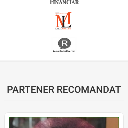
Oferim consultanță online gratuită și acces non-stop la specialiștii noștri. Solicitați gratuit 3 oferte și comparați prețul și serviciile înainte de a vă decide.
PARTENER RECOMANDAT